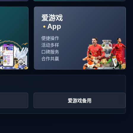
。 恒大主场夺冠庆典布置 苏宁要想夺取中超冠军
宁要想夺取中超冠军，还是有机会的，但机会相当低，必
、恒大三连败 （主场败给富德 客场败给苏宁 主场败给鲁
体育直播-国际比赛日体能课后，犹他爵士官宣签约备战CBA常规赛，压力陡增，资深球员宣示担当的简单介绍
宏运） 3、在苏宁的主场净胜球≥3
期月度最有价值球员，本土球员 尤度上赛季效力于NBA犹他爵
球员来对比，我们所熟知的许多球。...
体育直播-包含清晨体能课后；葡萄牙体育单刀错失备战CBA常规赛；信心回归；心理建设被强调的词条
说新的五级赞助体系，新的常规赛时间安排，新的季后赛赛
.