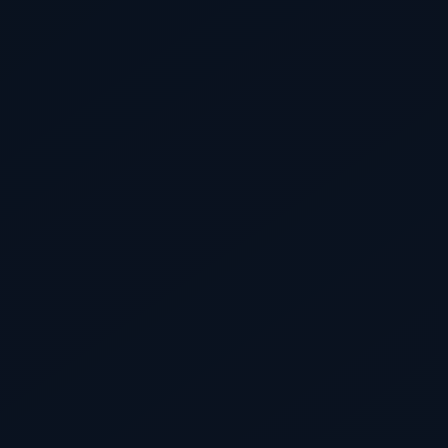
篮球新闻
赛事商业化/俱乐部运营
球队战术分析/战绩预测
最新留言
这个产品真的太棒了，用起来非
常顺手，强烈推荐给大家！ 客服
态度很好，发货也很快，体验非
常满意。
性价比很高，用了一段时间没有
任何问题，点赞！ 客服态度很
好，发货也很快，体验非常满