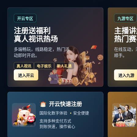
首页
首页
>
综合球星
>
球员转会
综合球星
COMPREHENSIVESTAR
伤病情况