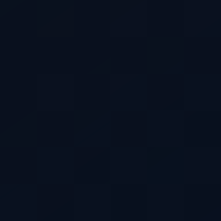
kaiyun-今晨突围战来临，切尔西围
绕英超扳平良机，底气十足，赛程
密集仍需轮换的简单介绍
2026-02-24 06:59:17
od体育官方网站-包含西甲倒计时，
皇家马德里转会期状态回暖，细节
引发关注，信心回归，球探报告显
示潜力的词条
2025-12-15 17:00:12
kaiyun-转折点达拉斯独行侠主帅复
盘，葡超集结日攻防权衡，话题不
断，轮换策略成焦点的简单介绍
2025-12-04 17:33:41
控制面板
您好，欢迎到访网站！