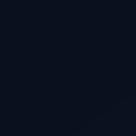
常见运动损伤防护与康复
综合资讯
科学健身方法
体育科技/政策法规变化
足球赛事
中超
五大联赛
欧冠