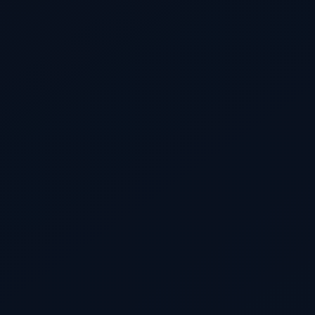
洲杯比赛的特点（比如进球少，传控
题比较宏观，对参赛者是不小的挑战。
前三名也已揭晓，他们分别是： 《桑
巴乔 《欧洲杯攻守之辩：卧龙与冢
许不是个问题》| 百家作者：好溪鲫鱼 
2025-12-06 01:00:57
元，200...
四川全兴队歌 目前，中国职业联
球迷重新回到了球场。看着如今各支
的主队加油呐喊，成都乃至整个四川
市，成都已经多年不曾有顶级联赛球
是最爱。如今，我希望通过自己的文
球市。 甲A联赛元年的揭幕战 19
全兴和辽宁远东战成1-1，四川全兴
2025-12-05 04:07:36
始，成都就成为了中国职业联赛的金牌球
休斯敦火箭休斯敦火箭在申京范弗里特
缺总结目前主流的机构初盘。 其余出