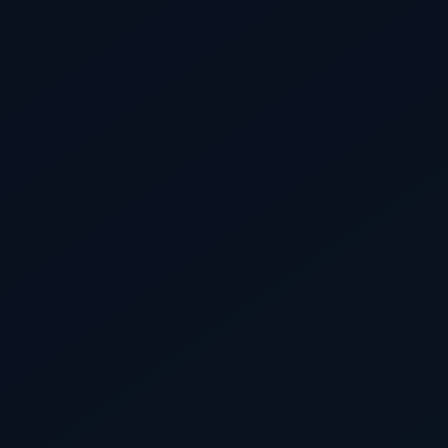
他们让你们最好的球员陷入单打，扎进人
2025-12-04 07:12:23
尤文图斯已经实现意甲联赛6连冠，其
帅5人候选名单，而枪手的头号目标
文化 CBA季后赛在7月30日8月14日
不怵切尔西，本场又恰逢自己状态回暖 C
主场；距离全运会开幕不到一个月，他
得不错除了技术训练，体能训练也没落
疑是最没压力的球队余下的几轮比赛将带
2025-12-03 20:31:52
1、分的终极里程碑，加冕成为NBA历