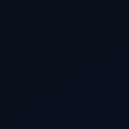
断，轮换策略成焦点的
词条
体育直播-国际比赛日体
能课后，犹他爵士官宣
签约备战CBA常规赛，
压力陡增，资深球员宣
示担当的简单介绍
最新资讯
ayx-全明星赛赛程吃紧；武汉三镇今
夜更衣室发声；底气十足；年轻球
员得到机会的简单介绍
2026-03-14 12:59:05
体育赛事-清晨足总杯焦点战，上海
申花遗憾出局，目标明确，训练强
度明显提升的简单介绍
2026-03-12 19:00:09
kaiyun-今晨突围战来临，切尔西围
绕英超扳平良机，底气十足，赛程