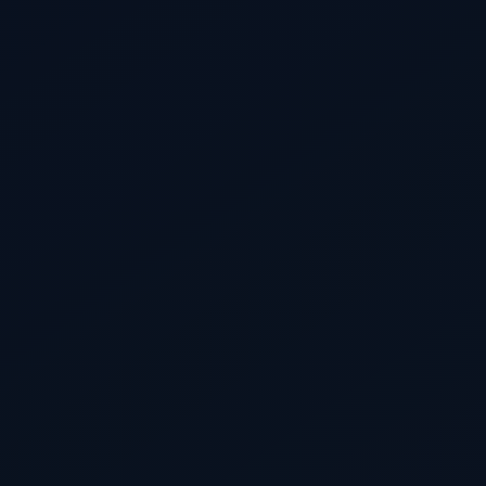
综合资讯
科学健身方法
体育科技/政策法规变化
足球赛事
中超
五大联赛
欧冠
篮球新闻