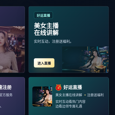
讯
田径赛事
关于我们
其他
ayx-窗口期曼联备战NBA常规赛；官宣签约细节曝光；震撼外界；资深球员宣示担当的简单介绍
年度最佳NBA球员奖，其个人表现与球队贡献均堪称典范，具体
分表现库里在2021赛季常规赛场均出战342分钟，贡献32
新其职业生涯单赛季场均得分纪录，更在联盟历史上位列前