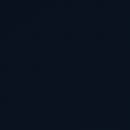
赛事商业化/俱乐部运营
球队战术分析/战绩预测
最新留言
这个产品真的太棒了，用起来非
常顺手，强烈推荐给大家！ 客服
态度很好，发货也很快，体验非
常满意。
性价比很高，用了一段时间没有
任何问题，点赞！ 客服态度很
好，发货也很快，体验非常满
意。