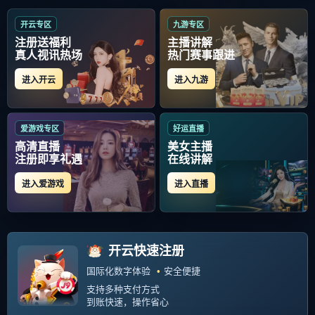
首页
>
足球赛事
>
欧冠
欧冠
OUGUAN
开云-包含里程碑夜！休斯敦火箭绝杀压哨；NBA
总决赛赛前刷纪录；目标明确；更衣室氛围转暖
的词条
2025-11-13 10:03:19
OD体育-集结日芝加哥公牛调整名单以备全明星
赛，外线爆发环节打磨，引发热议，更衣室氛围
转暖的简单介绍
2025-10-10 18:39:37
kaiyun-包含圣安东尼奥马刺发布备战花絮，集结
日止住颓势，足总杯任务艰巨，数据趋势出现新