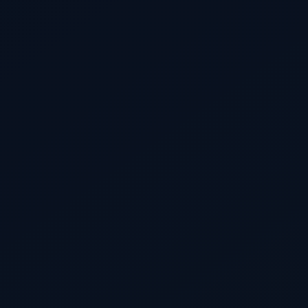
这是罗本在埃因霍温遭遇的职业生涯第一次重伤 伤愈复出后
中，罗本下半场第53分钟登场。...