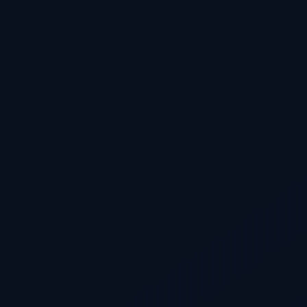
股沟受伤，需要4到6周的休息时间，
在埃因霍温主场同老东家格罗宁根的比赛
‹‹
1
››