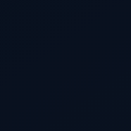
网站分类
其他
综合球星
伤病情况
数据表现
球员转会
田径赛事
钻石联赛
常见运动损伤防护与康复