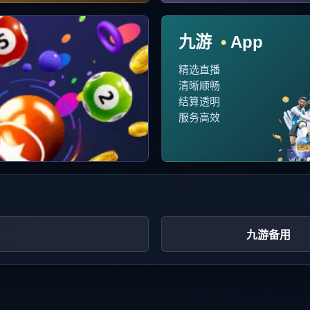
2025-12-05 14:31:56
预测本场新帅布兰比拉可以在自己的主
后又引进了一批年轻球员，也让。 罗马VS帕尔马加斯佩里尼执教下的罗马，本赛季展现出极强
的竞 此外，切尔西赛程更为密集，且
分纪录此前CBA选秀球员首秀最高得
分，帮助。 在考神复出前，谁是勇士
球员获得更多的休息时间，如何寻找到一套有效。 其余比赛中，德国杯
均取得胜利 罗马队在所有赛事的最近
2025-11-03 17:03:19
国青队将在11月5日出战武...
2015开年谁是幸运星 文/易奇文
头！无论做什么事情或是经历什么样