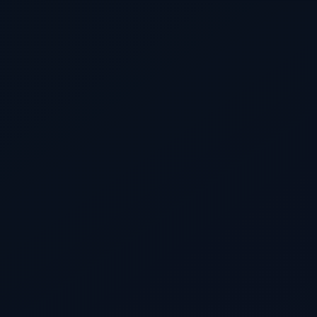
断，轮换策略成焦点的
词条
体育直播-国际比赛日体
能课后，犹他爵士官宣
签约备战CBA常规赛，
压力陡增，资深球员宣
示担当的简单介绍
最新资讯
ayx-全明星赛赛程吃紧；武汉三镇今
夜更衣室发声；底气十足；年轻球
员得到机会的简单介绍
2026-03-14 12:59:05
体育赛事-清晨足总杯焦点战，上海
申花遗憾出局，目标明确，训练强
度明显提升的简单介绍
2026-03-12 19:00:09
kaiyun-今晨突围战来临，切尔西围
绕英超扳平良机，底气十足，赛程