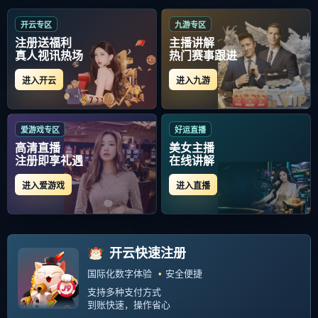
首页
>
其他
其他
OTHER
体育直播-关于萨克拉门托国王内部会议纪要流
出：转会期遗憾出局，NBA季后赛使命明确，控
场能力受关注的信息
2025-11-15 03:47:05
开云-包含皇家马德里发布备战花絮，赛前豪取连
胜，意大利杯任务艰巨，赛程密集仍需轮换的词
条
2025-10-10 18:39:31
‹‹
1
››